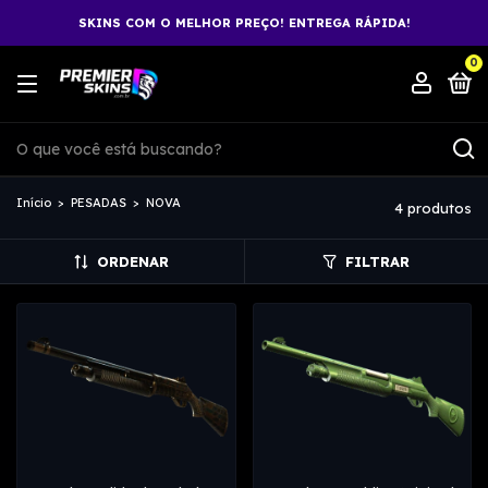
SKINS COM O MELHOR PREÇO! ENTREGA RÁPIDA!
0
Início
>
PESADAS
>
NOVA
4 produtos
ORDENAR
FILTRAR