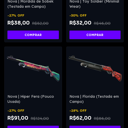
Nova | Mordida de Sobek
Nova | Toy Soldier (Minimal
(Testada em Campo)
Wear)
-
27
%
OFF
-
30
%
OFF
R$38,00
R$32,00
R$52,00
R$46,00
Nova | Hiper Fera (Pouco
Nova | Florida (Testada em
Usada)
Campo)
-
27
%
OFF
-
28
%
OFF
R$91,00
R$62,00
R$124,00
R$86,00